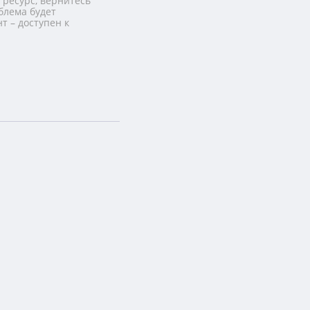
 ресурс, вернитесь
блема будет
т – доступен к