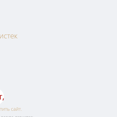
истек
т,
тить сайт.