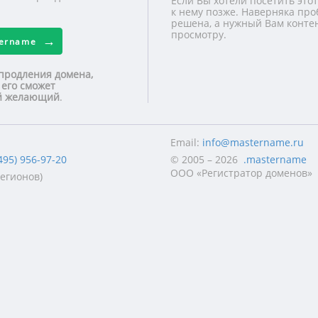
Если Вы хотели посетить этот
к нему позже. Наверняка про
решена, а нужный Вам контен
просмотру.
tername
продления домена,
 его сможет
ой желающий
.
Email:
info@mastername.ru
495) 956-97-20
© 2005 – 2026
.mastername
ООО «Регистратор доменов»
регионов)