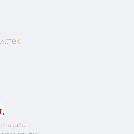
истек
т,
тить сайт.