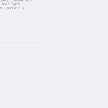
 ресурс, вернитесь
блема будет
т – доступен к