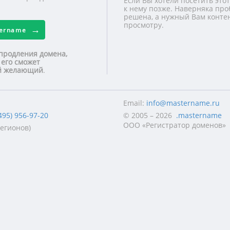
Если Вы хотели посетить этот
к нему позже. Наверняка про
решена, а нужный Вам контен
просмотру.
tername
продления домена,
 его сможет
ой желающий
.
Email:
info@mastername.ru
495) 956-97-20
© 2005 – 2026
.mastername
ООО «Регистратор доменов»
регионов)