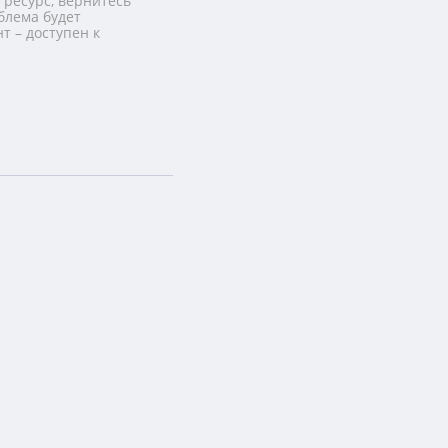
 ресурс, вернитесь
блема будет
т – доступен к