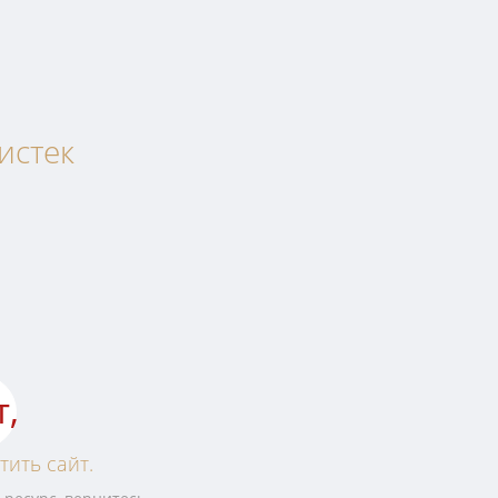
истек
т,
тить сайт.