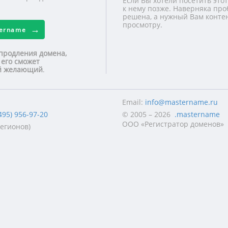
Если Вы хотели посетить этот
к нему позже. Наверняка про
решена, а нужный Вам контен
просмотру.
tername
продления домена,
 его сможет
ой желающий
.
Email:
info@mastername.ru
495) 956-97-20
© 2005 – 2026
.mastername
ООО «Регистратор доменов»
регионов)